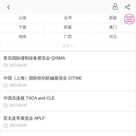
云南
台湾
新疆
宁夏
西藏
澳门
海南
广西
河北
更多
内蒙古
云南
贵州
江苏
湖北
重庆
青岛国际缝制设备展览会 QISMA
青岛
河南
吉林
2025-04-08
辽宁
江西
青海
中国（上海）国际纺织机械展览会 CITME
甘肃
山西
山东
2025-04-08
台湾
黑龙江
湖南
中国洗涤展 TXCA and CLE
福建
安徽
陕西
2025-04-08
浙江
北京
天津
亚太皮革展览会 APLF
上海
香港
江西
2025-04-08
四川
广东